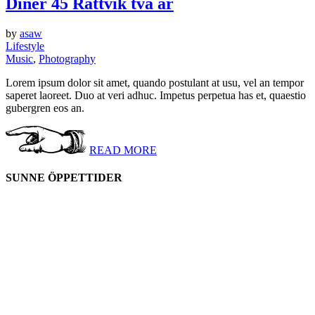
Diner 45 Rättvik två år
by
asaw
Lifestyle
Music
,
Photography
Lorem ipsum dolor sit amet, quando postulant at usu, vel an tempor
saperet laoreet. Duo at veri adhuc. Impetus perpetua has et, quaestio
gubergren eos an.
READ MORE
SUNNE ÖPPETTIDER
Måndag
11-21
Tisdag
11-21
Onsdag
11-21
Torsdag
11-21
Fredag