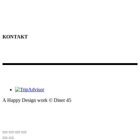
11-22
Lördag
11-22
Söndag
11-21
KONTAKT
RÄTTVIK
Riksvägen 32, 795 32 Rättvik
Tel: 0248-120 45
SUNNE
Stöpafors 250, 686 93 Sunne
Tel: 0565-108 02
A Happy Design work © Diner 45