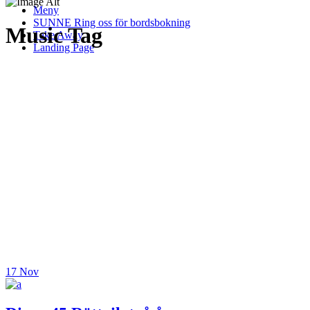
Meny
SUNNE Ring oss för bordsbokning
Music Tag
Take Away
Landing Page
17
Nov