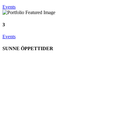
Events
3
Events
SUNNE ÖPPETTIDER
Måndag
11-21
Tisdag
11-21
Onsdag
11-21
Torsdag
11-21
Fredag
11-22
Lördag
11-22
Söndag
11-21