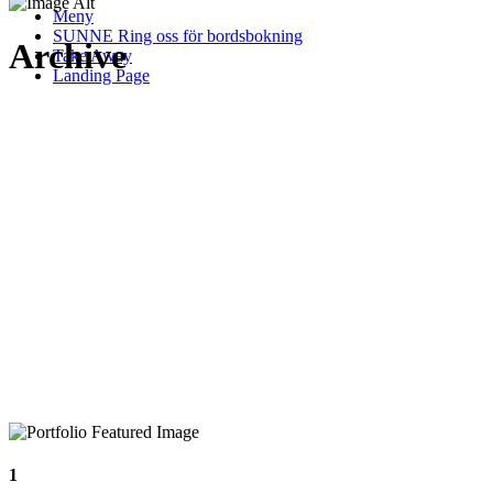
Meny
SUNNE Ring oss för bordsbokning
Archive
Take Away
Landing Page
1